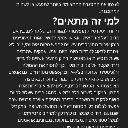
לעצמו את המסגרת המתאימה ביותר למפגש או לשהות
המתוכננת.
למי זה מתאים?
דירות דיסקרטיות מתאימות למגוון רחב של קהלים, בין אם
מדובר על צורך אישי, זוגי או עסקי. למשל, זוגות המעוניינים
בזמן איכות מחוץ לבית עשויים לחפש מקום אינטימי, שבו לא
יצטרכו לדאוג לטרדות היומיומיות. אנשי עסקים שמבלים
שעות בנסיעות או בפגישות רחוק מהעיר עשויים להעדיף
דירה שקטה על פני בית מלון, וכך לחסוך את ההמולה
הלוגיסטית הכרוכה בצ'ק-אין וצ'ק-אאוט מסורתיים. גם אנשים
המבקשים לחגוג אירוע קטן, כמו יום הולדת בקבוצה
מצומצמת או מפגש חברים, יכולים למצוא בדירות אלה
פתרון. במקום לשכור חלל גדול או לחגוג בבית שעלול להיות
חשוף לסקרנות השכנים, הדירה מספקת אווירה פרטית שבה
אפשר לבלות בלי הסחות דעת או תחושת חשיפה. במקביל,
ישנם גם יחידים שעשויים להזדקק למרחב פרטי וזמני –
למשל סטודנטים הנמצאים בתקופת מבחנים, או אמנים
המעוניינים במקום עבודה שקט.