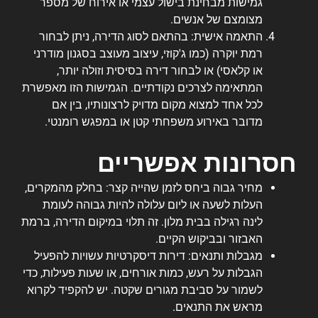
גמישות מבחינת בישול עצמי או אירוח של מספר
מצומצם של אנשים.
התאמה אישית: בהתאם לסוג הדירה, ניתן לבחור
רמת יוקרה (כמו ג'קוזי, עיצוב מעוצב בסגנון מודרני
או קלאסי) או לבחור דירה בסיסית וזולה יותר,
המתאימה לצרכים נקודתיים. הגמישות הזו מאפשרת
לכל אחד למצוא מקום מדויק לרצונותיו, בין אם
מדובר באירוע משפחתי קטן או במפגש רומנטי.
חסרונות אפשריים
מחיר גבוה ביחס לזמן שהייה קצר: בחלק מהמקרים,
העלות לשעה או ליום עלולה להיות גבוהה לעומת
לינה רגילה בבית מלון. זה תלוי במיקום הדירה, ברמת
האבזור ובביקוש הקיים.
מגבלות ותנאים: דירות דיסקרטיות עשויות להפעיל
הגבלות על רעש, כמות אורחים, או שעות פעילות, כדי
לשמור על סביבת מגורים שקטה. יש להקפיד לקרוא
מראש את התנאים.