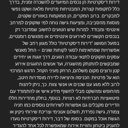
דירות דיסקרטיות הן נכסים המיועדים להשכרה זמנית, בדרך
כלל לתקופות קצרות, המבטיחות פרטיות מלאה ושקט נפשי
למבקרים. ברוב המקרים, הן ממוקמות באזורים שקטים,
מוסוות מהסביבה, ומציעות גישה נוחה למי שזקוקים למרחב
אינטימי ומבודד. למרות שיש הטועים לחשוב שמדובר רק
בנכסים הקשורים לאירועים אינטימיים או מפגשים רומנטיים,
בפועל המושג "דירות דיסקרטיות" כולל מגוון רחב של
אפשרויות שמתאימות לסוגי לקוחות שונים – החל מאנשי
עסקים הזקוקים לתנאי עבודה רגועים, דרך זוגות או יחידים
שמבקשים להתנתק מהשגרה, ועד אנשים החוגגים אירוע
קטן ורוצים מקום משלהם, הרחק מעיני הקהל. הדגש המרכזי
הוא על פרטיות: הכניסה והיציאה לדירה מוסדרות היטב,
לרוב ללא מגע עם שכנים או אנשי צוות. כך, ניתן ליהנות
מהחופש ומהשקט מבלי לחשוף מידע אישי או להתמודד עם
סיטואציות חברתיות לא רצויות. בנוסף, בחלק מהדירות הללו
הדיירים מקבלים גם אפשרות לשירותים נוספים כמו חניה
צמודה, גישה נפרדת, תשלום אנונימי וצריכת שירותי ניקיון או
הגשת אוכל במקום. בסופו של דבר, דירות דיסקרטיות נועדו
להעניק ביטחון וחוויית אירוח שמאפשרת לכל אחד להגדיר