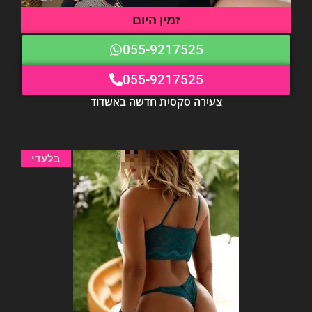
זמין היום
055-9217525
055-9217525
צעירה סקסית חדשה באשדוד
בלעדי