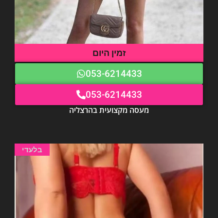
זמין היום
053-6214433
053-6214433
מעסה מקצועית בהרצליה
בלעדי