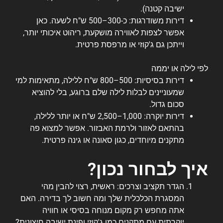
ישיבה קטנה).
דירות משודרגות: כ-300–500 ש"ח לשעה. כאן
אפשר לצפות לאווירה מושקעת, ריהוט איכותי יותר,
וייתכן גם ג'קוזי או מרפסת פרטית.
לפי לילה או יממה
דירות בסיסיות: 500–800 ש"ח ללילה, מתאימות למי
שמעוניינים לבלות לילה שלם ברוגע, בלי להוציא
סכום גדול.
דירות יוקרה: 1,000–2,500 ש"ח או יותר ללילה,
בהתאם לאזור ולרמת האבזור. אפשר למצוא פה
מתקנים מיוחדים, כגון סאונה או גינה פרטית.
איך לבחור נכון?
הגדר תקציב וצרכים: ראשית, רצוי להבין מהי
המסגרת הכלכלית שלך ומה חשוב לך בדירה. האם
אתה מחפש רק מקום מנוחה בסיסי או חוויה
יוקרתית עם מתקנים כמו ג'קוזי ופינת ישיבה חיצונית?