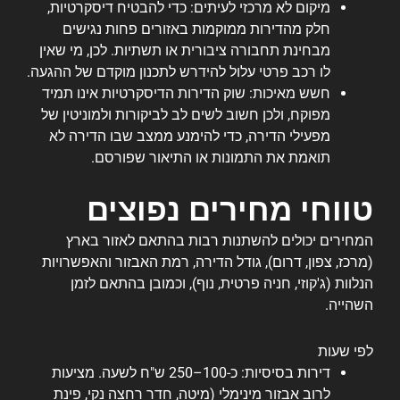
מיקום לא מרכזי לעיתים: כדי להבטיח דיסקרטיות,
חלק מהדירות ממוקמות באזורים פחות נגישים
מבחינת תחבורה ציבורית או תשתיות. לכן, מי שאין
לו רכב פרטי עלול להידרש לתכנון מוקדם של ההגעה.
חשש מאיכות: שוק הדירות הדיסקרטיות אינו תמיד
מפוקח, ולכן חשוב לשים לב לביקורות ולמוניטין של
מפעילי הדירה, כדי להימנע ממצב שבו הדירה לא
תואמת את התמונות או התיאור שפורסם.
טווחי מחירים נפוצים
המחירים יכולים להשתנות רבות בהתאם לאזור בארץ
(מרכז, צפון, דרום), גודל הדירה, רמת האבזור והאפשרויות
הנלוות (ג'קוזי, חניה פרטית, נוף), וכמובן בהתאם לזמן
השהייה.
לפי שעות
דירות בסיסיות: כ-100–250 ש"ח לשעה. מציעות
לרוב אבזור מינימלי (מיטה, חדר רחצה נקי, פינת