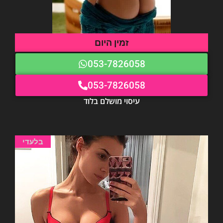
זמין היום
053-7826058
053-7826058
עיסוי מושלם בלוד
בלעדי