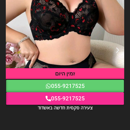
זמין היום
055-9217525
055-9217525
צעירה סקסית חדשה באשדוד