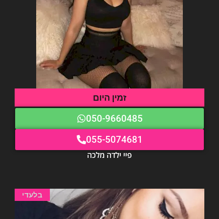
זמין היום
050-9660485
055-5074681
פיי ילדה מלכה
בלעדי