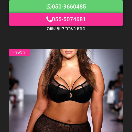
050-9660485
055-5074681
סתיו נערת ליווי שווה
בלעדי