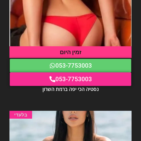
זמין היום
053-7753003
053-7753003
נסטיה הכי יפה ברמת השרון
בלעדי