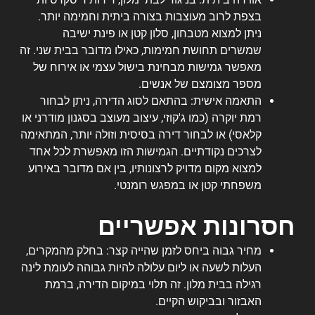
בצפת לרוב מעוצבות בצורה ביתית וחמימה יותר.
ניתן למצוא מטבחון, סלון קטן או פינת ישיבה
שמשרים תחושת חמימות, כאילו מדובר בבית שני. זה
מאפשר גמישות מבחינת בישול עצמי או אירוח של
מספר מצומצם של אנשים.
התאמה אישית: בהתאם לסוג הדירה, ניתן לבחור
רמת יוקרה (כמו ג'קוזי, עיצוב מעוצב בסגנון מודרני או
קלאסי) או לבחור דירה בסיסית וזולה יותר, המתאימה
לצרכים נקודתיים. הגמישות הזו מאפשרת לכל אחד
למצוא מקום מדויק לרצונותיו, בין אם מדובר באירוע
משפחתי קטן או במפגש רומנטי.
חסרונות אפשריים
מחיר גבוה ביחס לזמן שהייה קצר: בחלק מהמקרים,
העלות לשעה או ליום עלולה להיות גבוהה לעומת לינה
רגילה בבית מלון. זה תלוי במיקום הדירה, ברמת
האבזור ובביקוש הקיים.