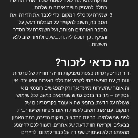
מוזיקה מתאימה יכולה לשנות לגמרי את התחושה
בחלל ולהעניק חוויית אירוח מושלמת.
שמירה על כללי המקום: כדי לכבד את הדירה ואת
הסביבה, חשוב להקפיד על מגבלות רעש, על
מספר האורחים המותר, ועל השמירה על הסדר
והניקיון. כך תוכלו ליהנות בשקט ולחזור שוב ללא
חששות.
מה כדאי לזכור?
דירות דיסקרטיות בצפת מעניקות חוויה ייחודית של פרטיות
ונוחות, עם חופש יחסי לקבוע את כללי האירוח והאווירה. אין
זה אומר שהשירות מיועד אך ורק למפגשים רומנטיים או
עסקיים – מדובר בנכס גמיש שמתאים כמעט לכל שימוש
שעולה על הדעת, בתנאי שהוא עומד בקריטריונים של
המקום. עם זאת, חשוב לעשות תיאום ציפיות ושיעורי בית
לפני שמשלמים. בחינת התקציב, מיקום הדירה, רמת האמון
בבעלים, וקריאת חוות דעת של אחרים, תעזור לכם להימנע
מהפתעות לא נעימות. שמירה על כבוד למקום ולדיירים