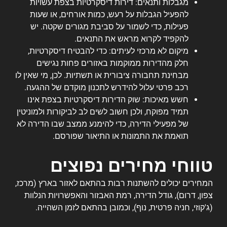
מגבלות ותנאים: דירות דיסקרטיות בצפת עשויות
להפעיל הגבלות על רעש, כמות אורחים, או שעות
פעילות, כדי לשמור על סביבת מגורים שקטה. יש
להקפיד לקרוא מראש את התנאים.
מיקום לא מרכזי לעיתים: כדי להבטיח דיסקרטיות,
חלק מהדירות ממוקמות באזורים פחות נגישים
מבחינת תחבורה ציבורית או תשתיות. לכן, מי שאין לו
רכב פרטי עלול להידרש לתכנון מוקדם של ההגעה.
חשש מאיכות: שוק הדירות דיסקרטיות בצפת אינו
תמיד מפוקח, ולכן חשוב לשים לב לביקורות ולמוניטין
של מפעילי הדירה, כדי להימנע ממצב שבו הדירה לא
תואמת את התמונות או התיאור שפורסם.
טווחי מחירים נפוצים
המחירים יכולים להשתנות רבות בהתאם לאזור בארץ (מרכז,
צפון, דרום), גודל הדירה, רמת האבזור והאפשרויות הנלוות
(ג'קוזי, חניה פרטית, נוף), וכמובן בהתאם לזמן השהייה.