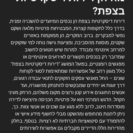
בצפת?
דירות דיסקרטיות בצפת הן נכסים המיועדים להשכרה זמנית,
בדרך כלל לתקופות קצרות, המבטיחות פרטיות מלאה ושקט
נפשי למבקרים. ברוב המקרים, הן ממוקמות באזורים
שקטים, מוסוות מהסביבה, ומציעות גישה נוחה למי שזקוקים
למרחב אינטימי ומבודד. למרות שיש הטועים לחשוב
שמדובר רק בנכסים הקשורים לאירועים אינטימיים או
מפגשים רומנטיים, בפועל המושג "דירות דיסקרטיות בצפת"
כולל מגוון רחב של אפשרויות שמתאימות לסוגי לקוחות
שונים – החל מאנשי עסקים הזקוקים לתנאי עבודה רגועים,
דרך זוגות או יחידים שמבקשים להתנתק מהשגרה, ועד
אנשים החוגגים אירוע קטן ורוצים מקום משלהם, הרחק מעיני
הקהל. הדגש המרכזי הוא על פרטיות: הכניסה והיציאה לדירה
מוסדרות היטב, לרוב ללא מגע עם שכנים או אנשי צוות. כך,
ניתן ליהנות מהחופש ומהשקט מבלי לחשוף מידע אישי או
להתמודד עם סיטואציות חברתיות לא רצויות. בנוסף, בחלק
מהדירות הללו הדיירים מקבלים גם אפשרות לשירותים