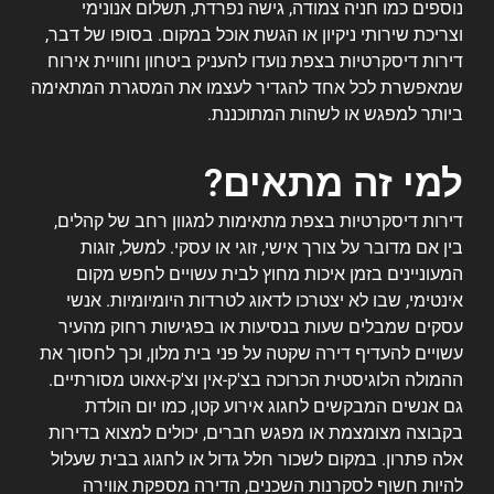
נוספים כמו חניה צמודה, גישה נפרדת, תשלום אנונימי
וצריכת שירותי ניקיון או הגשת אוכל במקום. בסופו של דבר,
דירות דיסקרטיות בצפת נועדו להעניק ביטחון וחוויית אירוח
שמאפשרת לכל אחד להגדיר לעצמו את המסגרת המתאימה
ביותר למפגש או לשהות המתוכננת.
למי זה מתאים?
דירות דיסקרטיות בצפת מתאימות למגוון רחב של קהלים,
בין אם מדובר על צורך אישי, זוגי או עסקי. למשל, זוגות
המעוניינים בזמן איכות מחוץ לבית עשויים לחפש מקום
אינטימי, שבו לא יצטרכו לדאוג לטרדות היומיומיות. אנשי
עסקים שמבלים שעות בנסיעות או בפגישות רחוק מהעיר
עשויים להעדיף דירה שקטה על פני בית מלון, וכך לחסוך את
ההמולה הלוגיסטית הכרוכה בצ'ק-אין וצ'ק-אאוט מסורתיים.
גם אנשים המבקשים לחגוג אירוע קטן, כמו יום הולדת
בקבוצה מצומצמת או מפגש חברים, יכולים למצוא בדירות
אלה פתרון. במקום לשכור חלל גדול או לחגוג בבית שעלול
להיות חשוף לסקרנות השכנים, הדירה מספקת אווירה