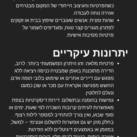
כשהפרטיות והעיצוב הייחודי של המקום מבטיחים
אווירה נוחה לעבודה.
שהות זמנית: אנשים שעוברים שיפוץ בבית או זקוקים
לפתרון מגורים קצר טווח, ומעדיפים לשמור על
פרטיות מסיבות אישיות.
יתרונות עיקריים
פרטיות מלאה: זהו היתרון המשמעותי ביותר. לרוב,
הדירה מתוכננת באופן שמבטיח כניסה ויציאה ללא
מפגש עם דיירים אחרים או שימוש בלובי הומה אדם.
החשש מפגישה אקראית עם מכר או שכן כמעט
ונעלם לחלוטין.
גמישות בהזמנה ובתשלום: דירות דיסקרטיות בצפת
מאפשרות לעיתים קרובות השכרה לפי שעות, ימים או
סופי שבוע, ואין צורך להתחייב למספר לילות רצוף.
בחלק מהן יש גם אפשרות לתשלום אנונימי – למשל,
במזומן או באמצעים דיגיטליים ללא הזדהות.
אווירה ביתית: בניגוד לבתי מלון, דירות דיסקרטיות