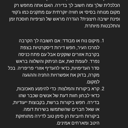
הכלכלית שלך ומה חשוב לך בדירה. האם אתה מחפש רק
מקום מנוחה בסיסי או חוויה יוקרתית עם מתקנים כמו ג'קוזי
ופינת ישיבה חיצונית? הגדרה מראש של הציפיות חוסכת זמן
והתלבטות מיותרת.
מיקום נוח או מבודד: אם חשובה לך הקרבה
למרכז העיר, חפש דירות דיסקרטיות בצפת
בקרבת אזורים שוקקים אבל עם פתח כניסה
נפרד. לעומת זאת, אם הניתוק והשלווה בראש
סדר העדיפויות, כדאי להעדיף אזורי פריפריה. בכל
מקרה, בדוק את אפשרויות החניה וההגעה
למקום.
קרא ביקורות והמלצות: כדי להימנע מאכזבות,
כדאי לבחון חוות דעת של אנשים שכבר שהו
בדירה. חפש ביקורות ברשת, בקבוצות ייעודיות,
או שאל חברים שהשתמשו בשירות דומה.
ביקורות חיוביות הן סימן טוב לדירה מתוחזקת
היטב ומארחים אמינים.