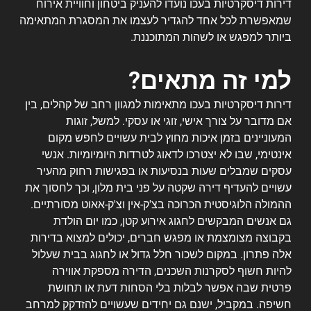
דירות דיסקרטיות בעכו נועדו להעניק ביטחון וחוויית אירוח
שמאפשרת לכל אחד להגדיר לעצמו את המסגרת המתאימה
ביותר למפגש או לשהות המתוכננת.
למי זה מתאים?
דירות דיסקרטיות בעכו מתאימות למגוון רחב של קהלים, בין
אם מדובר על צורך אישי, זוגי או עסקי. למשל, זוגות
המעוניינים בזמן איכות מחוץ לבית עשויים לחפש מקום
אינטימי, שבו לא יצטרכו לדאוג לטרדות היומיומיות. אנשי
עסקים שמבלים שעות בנסיעות או בפגישות רחוק מהעיר
עשויים להעדיף דירה שקטה על פני בית מלון, וכך לחסוך את
ההמולה הלוגיסטית הכרוכה בצ'ק-אין וצ'ק-אאוט מסורתיים.
גם אנשים המבקשים לחגוג אירוע קטן, כמו יום הולדת
בקבוצה מצומצמת או מפגש חברים, יכולים למצוא בדירות
אלה פתרון. במקום לשכור חלל גדול או לחגוג בבית שעלול
להיות חשוף לסקרנות השכנים, הדירה מספקת אווירה
פרטית שבה אפשר לבלות בלי הסחות דעת או תחושת
חשיפה. במקביל, ישנם גם יחידים שעשויים להזדקק למרחב