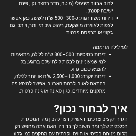
לרוב אבזור מינימלי (מיטה, חדר רחצה נקי, פינת
ישיבה קטנה).
דירות משודרגות: כ-300–500 ש"ח לשעה. כאן אפשר
לצפות לאווירה מושקעת, ריהוט איכותי יותר, וייתכן גם
ג'קוזי או מרפסת פרטית.
לפי לילה או יממה
דירות בסיסיות: 500–800 ש"ח ללילה, מתאימות
למי שמעוניינים לבלות לילה שלם ברוגע, בלי
להוציא סכום גדול.
דירות יוקרה: 1,000–2,500 ש"ח או יותר ללילה,
בהתאם לאזור ולרמת האבזור. אפשר למצוא פה
מתקנים מיוחדים, כגון סאונה או גינה פרטית.
איך לבחור נכון?
הגדר תקציב וצרכים: ראשית, רצוי להבין מהי המסגרת
הכלכלית שלך ומה חשוב לך בדירה. האם אתה מחפש רק
מקום מנוחה בסיסי או חוויה יוקרתית עם מתקנים כמו ג'קוזי