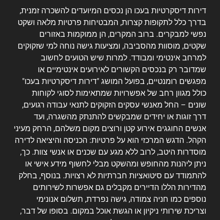
דירות דיסקרטיות בעכו הן נכסים המיועדים להשכרה זמנית,
בדרך כלל לתקופות קצרות, המבטיחות פרטיות מלאה ושקט
נפשי למבקרים. ברוב המקרים, הן ממוקמות באזורים
שקטים, מוסוות מהסביבה, ומציעות גישה נוחה למי שזקוקים
למרחב אינטימי ומבודד. למרות שיש הטועים לחשוב
שמדובר רק בנכסים הקשורים לאירועים אינטימיים או
מפגשים רומנטיים, בפועל המושג "דירות דיסקרטיות בעכו"
כולל מגוון רחב של אפשרויות שמתאימות לסוגי לקוחות
שונים – החל מאנשי עסקים הזקוקים לתנאי עבודה רגועים,
דרך זוגות או יחידים שמבקשים להתנתק מהשגרה, ועד
אנשים החוגגים אירוע קטן ורוצים מקום משלהם, הרחק מעיני
הקהל. הדגש המרכזי הוא על פרטיות: הכניסה והיציאה לדירה
מוסדרות היטב, לרוב ללא מגע עם שכנים או אנשי צוות. כך,
ניתן ליהנות מהחופש ומהשקט מבלי לחשוף מידע אישי או
להתמודד עם סיטואציות חברתיות לא רצויות. בנוסף, בחלק
מהדירות הללו הדיירים מקבלים גם אפשרות לשירותים
נוספים כמו חניה צמודה, גישה נפרדת, תשלום אנונימי
וצריכת שירותי ניקיון או הגשת אוכל במקום. בסופו של דבר,