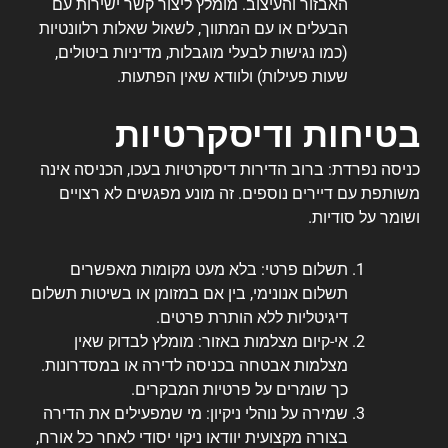
האבזור והעיצוב. מומלץ ליצור קשר ישירות עם
הבעלים או עם המתווך, לשאול שאלות רלוונטיות
(כמו נגישות לבעלי מוגבלות, מדיניות ביטולים,
שעות פעילות) ולוודא שאין הפתעות.
בטיחות ודיסקרטיות
כניסה נפרדת: ברוב הדירות דיסקרטיות בעכו, הכניסה אינה
משותפת עם דיירים נוספים. זה מונע מפגשים לא רצויים
ושומר על סודיות.
תשלום פרטי: בלא מעט מקומות מאפשרים
תשלום אנונימי, בין אם במזומן או בשיטות תשלום
דיגיטליות ללא הותרת פרטים.
אי-קיום מצלמות באזור: מומלץ לבדוק שאין
מצלמות אבטחה בכניסה לדירה או במסדרונות.
כך שומרים על פרטיות המבקרים.
שמירה על נוהלי ניקיון: מי שמפעילים את הדירה
בצורה מקצועית יוודאו ניקוי יסודי לאחר כל אורח,