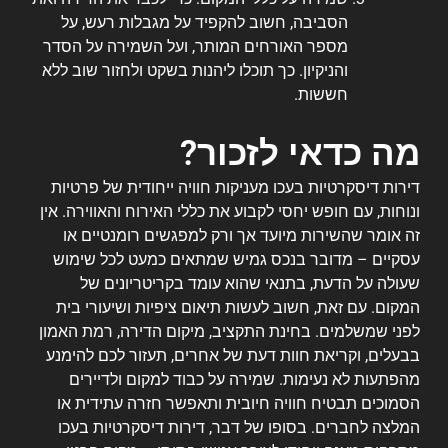
הסביבה, חשוב להקפיד על מגבלות רעש, על
מספר האורחים המותר, ועל השמירה על הסדר
והניקיון. כך תוכלו ליהנות בשקט ולחזור שוב ללא
חששות.
מה כדאי לזכור?
דירות דיסקרטיות בעכו מעניקות חוויה ייחודית של פרטיות
ונוחות, עם חופש יחסי לקבוע את כללי האירוח והאווירה. אין
זה אומר שהשירות מיועד אך ורק למפגשים רומנטיים או
עסקיים – מדובר בנכס גמיש שמתאים כמעט לכל שימוש
שעולה על הדעת, בתנאי שהוא עומד בקריטריונים של
המקום. עם זאת, חשוב לעשות תיאום ציפיות ושיעורי בית
לפני שמשלמים. בחינת התקציב, מיקום הדירה, רמת האמון
בבעלים, וקריאת חוות דעת של אחרים, תעזור לכם להימנע
מהפתעות לא נעימות. שמירה על כבוד למקום ולדיירים
הסמוכים תבטיח חוויה חיובית ותאפשר חזרה עתידית או
המלצה לחברים. בסופו של דבר, דירות דיסקרטיות בעכו