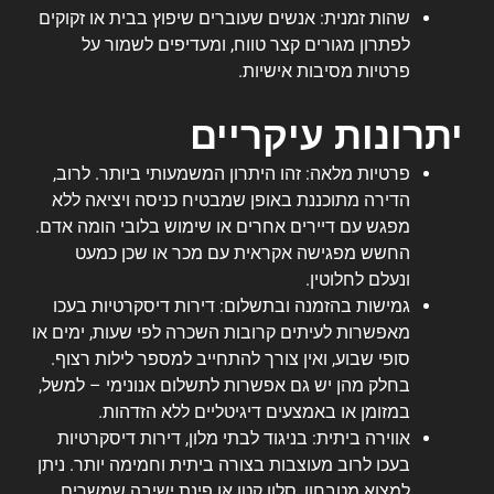
שהות זמנית: אנשים שעוברים שיפוץ בבית או זקוקים
לפתרון מגורים קצר טווח, ומעדיפים לשמור על
פרטיות מסיבות אישיות.
יתרונות עיקריים
פרטיות מלאה: זהו היתרון המשמעותי ביותר. לרוב,
הדירה מתוכננת באופן שמבטיח כניסה ויציאה ללא
מפגש עם דיירים אחרים או שימוש בלובי הומה אדם.
החשש מפגישה אקראית עם מכר או שכן כמעט
ונעלם לחלוטין.
גמישות בהזמנה ובתשלום: דירות דיסקרטיות בעכו
מאפשרות לעיתים קרובות השכרה לפי שעות, ימים או
סופי שבוע, ואין צורך להתחייב למספר לילות רצוף.
בחלק מהן יש גם אפשרות לתשלום אנונימי – למשל,
במזומן או באמצעים דיגיטליים ללא הזדהות.
אווירה ביתית: בניגוד לבתי מלון, דירות דיסקרטיות
בעכו לרוב מעוצבות בצורה ביתית וחמימה יותר. ניתן
למצוא מטבחון, סלון קטן או פינת ישיבה שמשרים