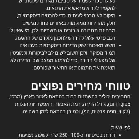
פעילות, כדי לשמור על סביבת מגורים שקטה. יש
להקפיד לקרוא מראש את התנאים.
מיקום לא מרכזי לעיתים: כדי להבטיח דיסקרטיות,
חלק מהדירות ממוקמות באזורים פחות נגישים
מבחינת תחבורה ציבורית או תשתיות. לכן, מי שאין לו
רכב פרטי עלול להידרש לתכנון מוקדם של ההגעה.
חשש מאיכות: שוק הדירות דיסקרטיות בעכו אינו
תמיד מפוקח, ולכן חשוב לשים לב לביקורות ולמוניטין
של מפעילי הדירה, כדי להימנע ממצב שבו הדירה לא
תואמת את התמונות או התיאור שפורסם.
טווחי מחירים נפוצים
המחירים יכולים להשתנות רבות בהתאם לאזור בארץ (מרכז,
צפון, דרום), גודל הדירה, רמת האבזור והאפשרויות הנלוות
(ג'קוזי, חניה פרטית, נוף), וכמובן בהתאם לזמן השהייה.
לפי שעות
דירות בסיסיות: כ-100–250 ש"ח לשעה. מציעות