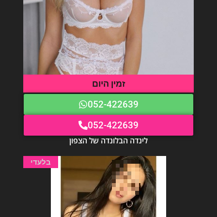
זמין היום
052-422639
052-422639
לינדה הבלונדה של הצפון
בלעדי