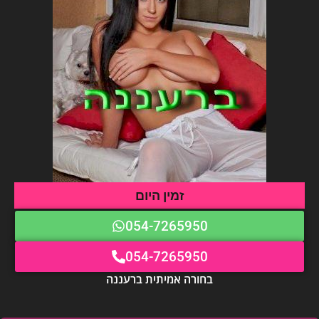
זמין היום
054-7265950
054-7265950
בחורה אמיתית ברעננה