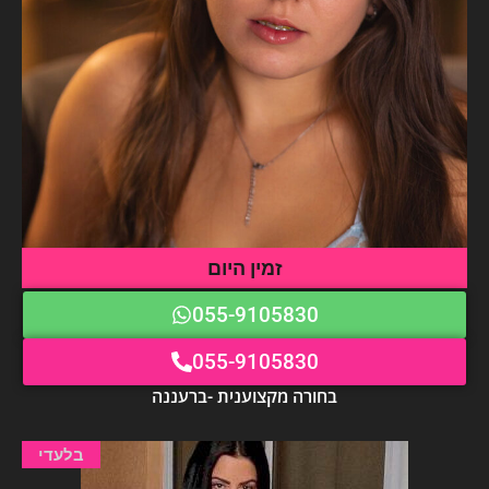
זמין היום
055-9105830
055-9105830
בחורה מקצוענית -ברעננה
בלעדי