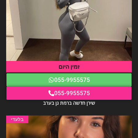
זמין היום
055-9955575
055-9955575
שירן חדשה ברמת גן בערב
בלעדי