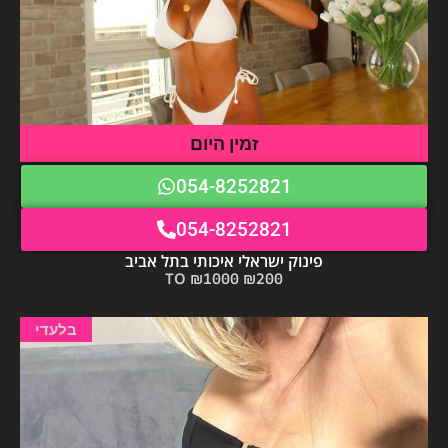
זמין היום
054-8252821
054-8252821
פינוק ישראלי איכותי בתל אביב
₪200 TO ₪1000
בלעדי