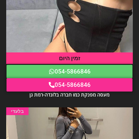
זמין היום
054-5866846
054-5866846
מעסה מפנקת כמו חברה בלונדה-רמת גן
בלעדי