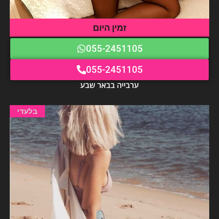
זמין היום
055-2451105
055-2451105
ערבייה בבאר שבע
בלעדי