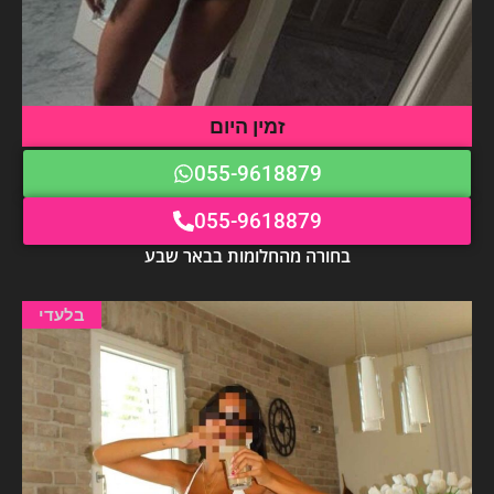
זמין היום
055-9618879
055-9618879
בחורה מהחלומות בבאר שבע
בלעדי